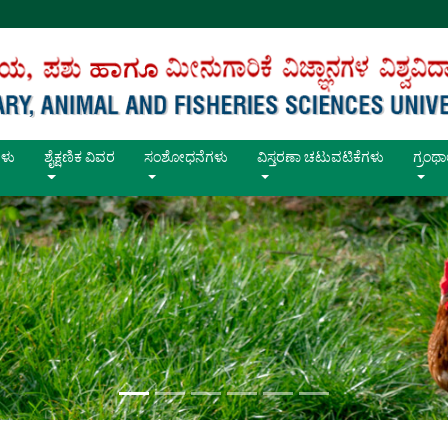
ಳು
ಶೈಕ್ಷಣಿಕ ವಿವರ
ಸಂಶೋಧನೆಗಳು
ವಿಸ್ತರಣಾ ಚಟುವಟಿಕೆಗಳು
ಗ್ರಂ