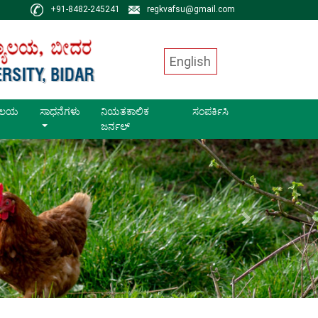
+91-8482-245241
regkvafsu@gmail.com
English
ಥಾಲಯ
ಸಾಧನೆಗಳು
ನಿಯತಕಾಲಿಕ
ಸಂಪರ್ಕಿಸಿ
ಜರ್ನಲ್
Next