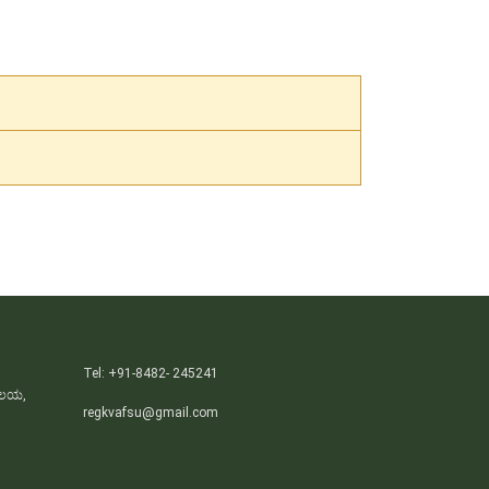
Tel: +91-8482- 245241
ಯಾಲಯ,
regkvafsu@gmail.com