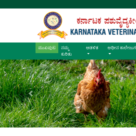
ಮುಖಪುಟ
(current)
ನಮ್ಮ
ಆಡಳಿತ
ಅಧೀನ ಕಾಲೇಜುಗ
ಕುರಿತು
Previous