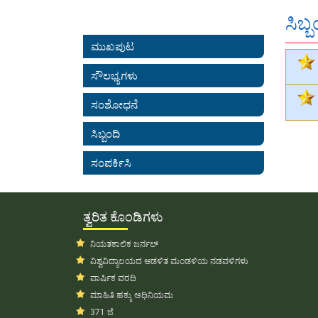
ಸಿಬ್ಬ
ಮುಖಪುಟ
ಸೌಲಭ್ಯಗಳು
ಸಂಶೋಧನೆ
ಸಿಬ್ಬಂದಿ
ಸಂಪರ್ಕಿಸಿ
ತ್ವರಿತ ಕೊಂಡಿಗಳು
ನಿಯತಕಾಲಿಕ ಜರ್ನಲ್
ವಿಶ್ವವಿದ್ಯಾಲಯದ ಆಡಳಿತ ಮಂಡಳಿಯ ನಡವಳಿಗಳು
ವಾರ್ಷಿಕ ವರದಿ
ಮಾಹಿತಿ ಹಕ್ಕು ಅಧಿನಿಯಮ
371 ಜೆ