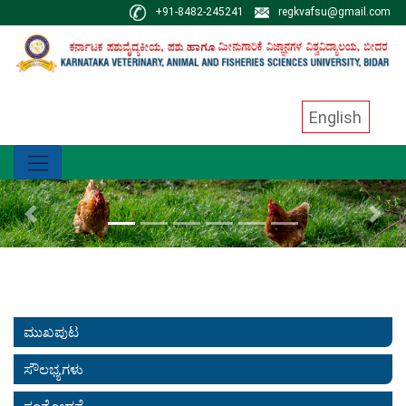
+91-8482-245241
regkvafsu@gmail.com
English
Previous
Next
ಮುಖಪುಟ
ಸೌಲಭ್ಯಗಳು