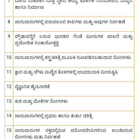
7
ಮೀನು ಸಾಕಣಿಕೆಗೆ ಸೂಕ್ತ ಸ್ಥಳದ ಆಯ್ಕೆ, ಕೊಳಗಳ ಸಂಯೋಜನೆ, ವಿನ್ಯಾಸ
ಹಾಗೂ ನಿರ್ಮಾಣ
8
ಜಾನುವಾರುಗಳಲ್ಲಿ ಪರಾವಲಂಬಿ ಕೀಟಗಳು ಮತ್ತು ಅವುಗಳ ನಿರ್ವಹಣೆ
9
ಪ್ರೌಢಾವಸ್ಥೆಗೆ ಬರುವ ಭಾರತದ ಗೆಂಡೆ ಮೀನುಗಳ ಪಾಲನೆ ಮತ್ತು
ಪ್ರಚೋದಿತ ಸಂತಾನೋತ್ಪತ್ತಿ
10
ಜಾನುವಾರುಗಳಲ್ಲಿ ಶಸ್ತ್ರಚಿಕಿತ್ಸೆ ಮೂಲಕ ಗುಣಪಡಿಸಬಹುದಾದ ರೋಗಗಳು
11
ಕ್ಷಾರ ಮತ್ತು ಚೌಳು ಮಣ್ಣಿನ ಕೊಳಗಳಲ್ಲಿ ಲಾಭದಾಯಕ ಮೀನುಕೃಷಿ
12
ವೈಜ್ಞಾನಿಕ ಹೈನುಗಾರಿಕೆ
13
ಕುರಿ ಮತ್ತು ಮೇಕೆಗಳ ರೋಗಗಳು
14
ಜಾನುವಾರುಗಳಲ್ಲಿ ಪ್ರಥಮ ಹಾಗೂ ತುರ್ತು ಚಿಕಿತ್ಸೆ
15
ಜಾನುವಾರುಗಳ ರಕ್ತದಲ್ಲಿರುವ ಪರೋಪಜೀವಿಗಳಿಂದ ಉಂಟಾಗುವ
ರೋಗಗಳು ಮತ್ತು ನಿರ್ವಹಣೆ