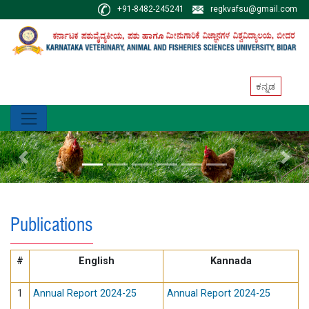
+91-8482-245241
regkvafsu@gmail.com
ಕನ್ನಡ
Previous
Next
Publications
#
English
Kannada
1
Annual Report 2024-25
Annual Report 2024-25